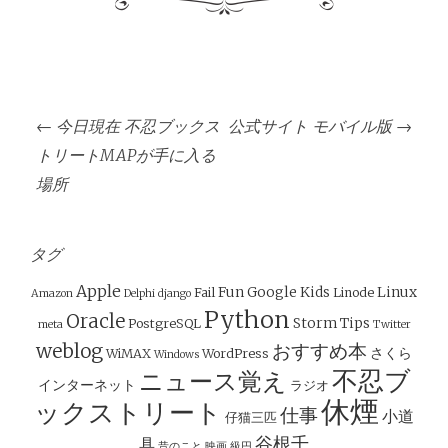
投
←
今日現在 不忍ブックス
公式サイト モバイル版
→
稿
トリートMAPが手に入る
ナ
場所
ビ
ゲ
ー
タグ
シ
Apple
Fun
Google
Kids
Linux
Fail
Linode
Amazon
Delphi
django
ョ
Python
Oracle
Storm
Tips
PostgreSQL
meta
Twitter
ン
weblog
おすすめ本
さくら
WiMAX
WordPress
Windows
不忍ブ
ニュース覚え
インターネット
ラジオ
休煙
ックストリート
仕事
小道
仔猫三匹
谷根千
具
昔のこと
映画
級円