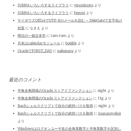
ISBNをいろいろするライブラリ
に
ymorimoto
より
ISBNをいろいろするライブラリ
に
bgnori
より
サイボウズOfficeでUTF-8のメールを読む – DeleGateで文字化け
対策
に
なまえ
より
明日の一箱古本市
に
tam-tam
より
月末はcalendarモジュール
に
bonlife
より
OracleでFIRST_DAY
に
nakunaru
より
最近のコメント
半角全角関係のOracle ストアドファンクション
に
eight
より
半角全角関係のOracle ストアドファンクション
に
11g
より
Bashシェルスクリプトで自分の絶対パスを取得
に
eight
より
Bashシェルスクリプトで自分の絶対パスを取得
に
masaruyokoi
より
Windowsはログオンユーザ名の全角英数字と半角英数字を区別し