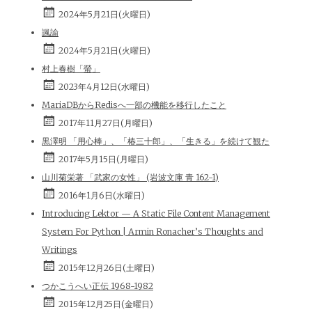
2024年5月21日(火曜日)
諷諭
2024年5月21日(火曜日)
村上春樹「螢」
2023年4月12日(水曜日)
MariaDBからRedisへ一部の機能を移行したこと
2017年11月27日(月曜日)
黒澤明 「用心棒」、「椿三十郎」、「生きる」を続けて観た
2017年5月15日(月曜日)
山川菊栄著 「武家の女性」 (岩波文庫 青 162-1)
2016年1月6日(水曜日)
Introducing Lektor — A Static File Content Management
System For Python | Armin Ronacher’s Thoughts and
Writings
2015年12月26日(土曜日)
つかこうへい正伝 1968-1982
2015年12月25日(金曜日)