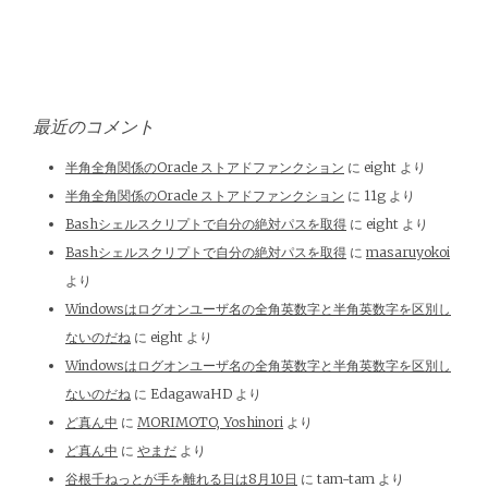
最近のコメント
半角全角関係のOracle ストアドファンクション
に
eight
より
半角全角関係のOracle ストアドファンクション
に
11g
より
Bashシェルスクリプトで自分の絶対パスを取得
に
eight
より
Bashシェルスクリプトで自分の絶対パスを取得
に
masaruyokoi
より
Windowsはログオンユーザ名の全角英数字と半角英数字を区別し
ないのだね
に
eight
より
Windowsはログオンユーザ名の全角英数字と半角英数字を区別し
ないのだね
に
EdagawaHD
より
ど真ん中
に
MORIMOTO, Yoshinori
より
ど真ん中
に
やまだ
より
谷根千ねっとが手を離れる日は8月10日
に
tam-tam
より