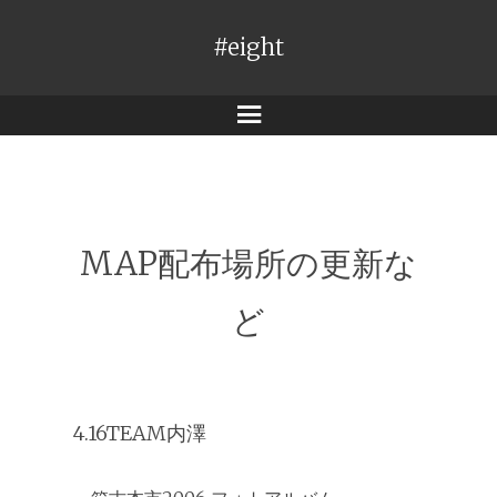
#eight
メ
ニ
ュ
ー
MAP配布場所の更新な
ど
4.16TEAM内澤