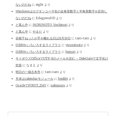
ないのだね
に
eight
より
Windowsはログオンユーザ名の全角英数字と半角英数字を区別し
ないのだね
に
EdagawaHD
より
ど真ん中
に
MORIMOTO, Yoshinori
より
ど真ん中
に
やまだ
より
谷根千ねっとが手を離れる日は8月10日
に
tam-tam
より
ISBNをいろいろするライブラリ
に
ymorimoto
より
ISBNをいろいろするライブラリ
に
bgnori
より
サイボウズOfficeでUTF-8のメールを読む – DeleGateで文字化け
対策
に
なまえ
より
明日の一箱古本市
に
tam-tam
より
月末はcalendarモジュール
に
bonlife
より
OracleでFIRST_DAY
に
nakunaru
より
検