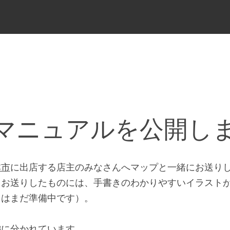
メ
ニ
ュ
ー
マニュアルを公開し
本市
に出店する店主のみなさんへマップと一緒にお送り
（お送りしたものには、手書きのわかりやすいイラスト
らはまだ準備中です）。
編に分かれています。