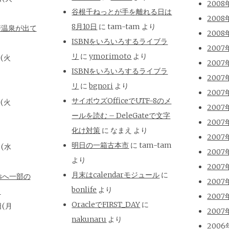
2008
谷根千ねっとが手を離れる日は
2008
8月10日
に
tam-tam
より
崎温泉が出て
2008
ISBNをいろいろするライブラ
2007
リ
に
ymorimoto
より
日(火
2007
ISBNをいろいろするライブラ
2007
リ
に
bgnori
より
2007
サイボウズOfficeでUTF-8のメ
日(火
2007
ールを読む – DeleGateで文字
2007
化け対策
に
なまえ
より
2007
明日の一箱古本市
に
tam-tam
日(水
2007
より
2007
月末はcalendarモジュール
に
isへ一部の
2007
bonlife
より
と
2007
OracleでFIRST_DAY
に
日(月
2007
nakunaru
より
2006