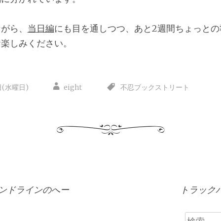
ながら、
当日編
にも目を通しつつ、あと2週間ちょっとの
お楽しみください。
日(水曜日)
eight
不忍ブックストリート
コマンドラインのへー
トラック
検