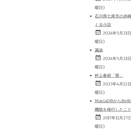
曜日)
石川県七尾市の赤
くる小説
2024年5月21
曜日)
諷諭
2024年5月21
曜日)
村上春樹「螢」
2023年4月12
曜日)
MariaDBからRed
機能を移行したこ
2017年11月27
曜日)