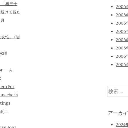
、「椿三十
2006
を続けて観た
2006
(月
2006
2006
女性」 (岩
2006
2006
(水曜
2006
2006
or — A
t
tem For
検
onacher’s
索
tings
日(土
アーカイ
2024