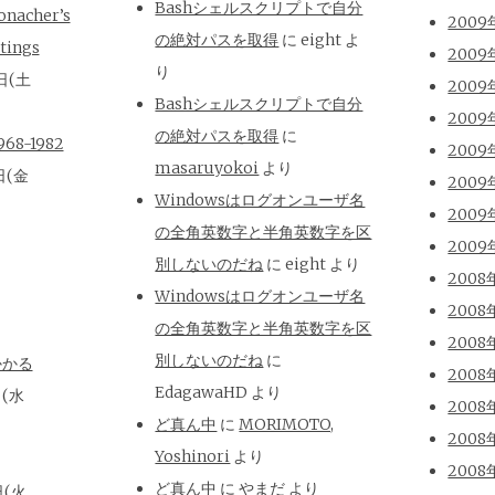
Bashシェルスクリプトで自分
onacher’s
2009
の絶対パスを取得
に
eight
よ
tings
2009
り
日(土
2009
Bashシェルスクリプトで自分
2009
の絶対パスを取得
に
8-1982
2009
masaruyokoi
より
日(金
2009
Windowsはログオンユーザ名
2009
の全角英数字と半角英数字を区
2009
別しないのだね
に
eight
より
2008
Windowsはログオンユーザ名
2008
の全角英数字と半角英数字を区
2008
別しないのだね
に
かかる
2008
EdagawaHD
より
日(水
2008
ど真ん中
に
MORIMOTO,
2008
Yoshinori
より
2008
ど真ん中
に
やまだ
より
日(火