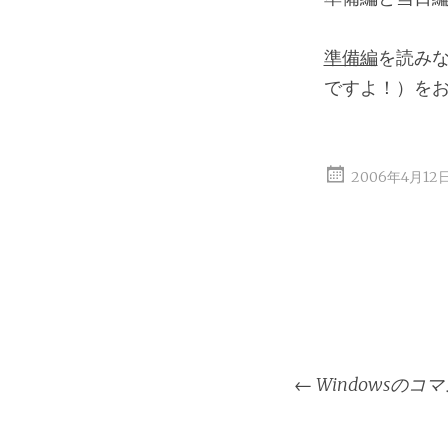
準備編
を読み
ですよ！）を
2006年4月12
投
←
Windowsの
稿
ナ