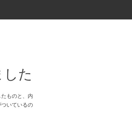
ました
したものと、内
がついているの