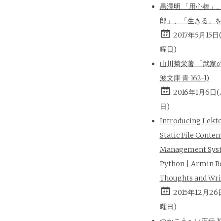
黒澤明 「用心棒」
郎」、「生きる」
2017年5月15日
曜日)
山川菊栄著 「武家の
波文庫 青 162-1)
2016年1月6日
日)
Introducing Lekt
Static File Conten
Management Sys
Python | Armin R
Thoughts and Wri
2015年12月26
曜日)