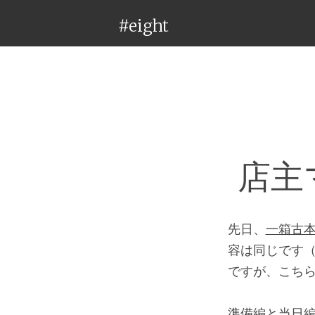
#eight
店主
先日、
一箱古
容は同じです
ですが、こち
準備編と当日