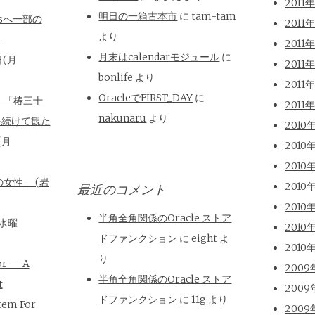
2011
明日の一箱古本市
に
tam-tam
isへ一部の
2011
より
と
2011
月末はcalendarモジュール
に
日(月
2011
bonlife
より
2011
OracleでFIRST_DAY
に
、「椿三十
2011
nakunaru
より
を続けて観た
2010
(月
2010
2010
女性」 (岩
2010
最近のコメント
2010
半角全角関係のOracle ストア
(水曜
2010
ドファンクション
に
eight
よ
2010
り
or — A
2009
半角全角関係のOracle ストア
t
2009
ドファンクション
に
11g
より
tem For
2009