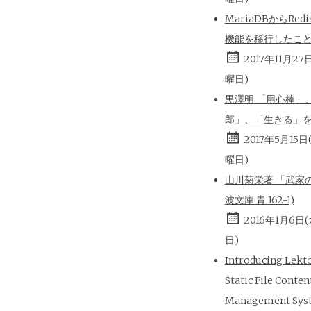
MariaDBからRed
機能を移行したこ
2017年11月27
曜日)
黒澤明 「用心棒」
郎」、「生きる」
2017年5月15日
曜日)
山川菊栄著 「武家の
波文庫 青 162-1)
2016年1月6日
日)
Introducing Lekt
Static File Conten
Management Sys