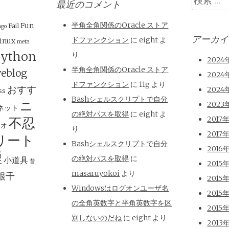
最近のコメント
索
半角全角関係のOracle ストア
Fun
Fail
ngo
アーカイ
ドファンクション
に
eight
よ
inux
meta
ython
り
2024
半角全角関係のOracle ストア
eblog
2024
ドファンクション
に
11g
より
おすす
2024
ss
Bashシェルスクリプトで自分
ニ
2023
ネット
の絶対パスを取得
に
eight
よ
不忍
2017
ジオ
り
2017
リート
Bashシェルスクリプトで自分
2016
煙
の絶対パスを取得
に
小道具
昔
2015
masaruyokoi
より
根千
2015
Windowsはログオンユーザ名
2015
の全角英数字と半角英数字を区
2015
別しないのだね
に
eight
より
2013