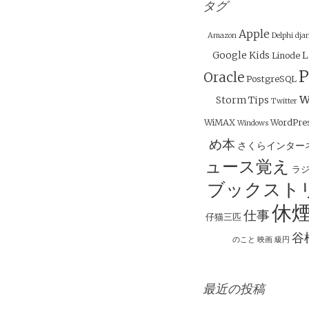
ビ
タグ
ゲ
Apple
Amazon
Delphi
dja
ー
Google
Kids
L
Linode
シ
P
Oracle
PostgreSQL
ョ
w
Storm
Tips
ン
Twitter
WiMAX
WordPre
Windows
め本
さくらインター
ュース覚え
ラ
ブックスト
休
仕事
仔猫三匹
谷
のこと
映画
級円
最近の投稿