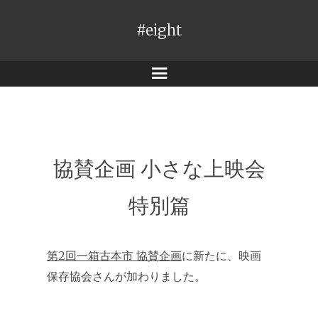
#eight
メ
ニ
ュ
ー
協賛企画 小さな上映会
特別篇
第2回一箱古本市 協賛企画
に新たに、映画
保存協会さんが加わりました。