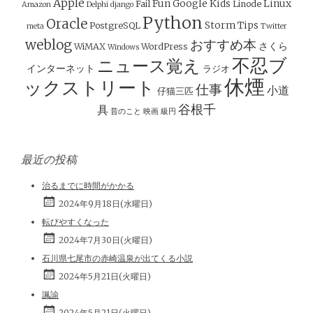
シ
Apple
Fun
Google
Kids
Linux
Fail
Linode
Amazon
Delphi
django
ョ
Python
Oracle
Storm
Tips
PostgreSQL
meta
Twitter
ン
weblog
おすすめ本
さくら
WiMAX
WordPress
Windows
不忍ブ
ニュース覚え
インターネット
ラジオ
休煙
ックストリート
仕事
小道
仔猫三匹
谷根千
具
昔のこと
映画
級円
最近の投稿
治るまでに時間がかかる
2024年9月18日(水曜日)
転びやすくなった
2024年7月30日(火曜日)
石川県七尾市の赤崎温泉が出てくる小説
2024年5月21日(火曜日)
諷諭
2024年5月21日(火曜日)