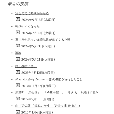
最近の投稿
治るまでに時間がかかる
2024年9月18日(水曜日)
転びやすくなった
2024年7月30日(火曜日)
石川県七尾市の赤崎温泉が出てくる小説
2024年5月21日(火曜日)
諷諭
2024年5月21日(火曜日)
村上春樹「螢」
2023年4月12日(水曜日)
MariaDBからRedisへ一部の機能を移行したこと
2017年11月27日(月曜日)
黒澤明 「用心棒」、「椿三十郎」、「生きる」を続けて観た
2017年5月15日(月曜日)
山川菊栄著 「武家の女性」 (岩波文庫 青 162-1)
2016年1月6日(水曜日)