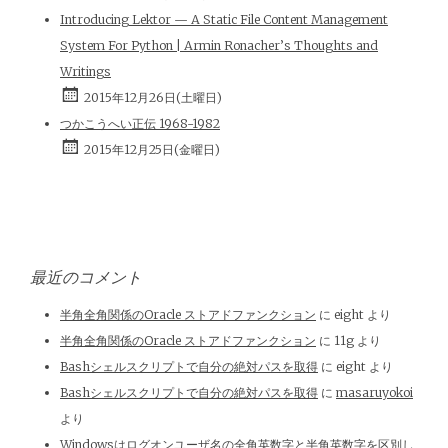
Introducing Lektor — A Static File Content Management
System For Python | Armin Ronacher’s Thoughts and
Writings
2015年12月26日(土曜日)
つかこうへい正伝 1968-1982
2015年12月25日(金曜日)
最近のコメント
半角全角関係のOracle ストアドファンクション
に
eight
より
半角全角関係のOracle ストアドファンクション
に
11g
より
Bashシェルスクリプトで自分の絶対パスを取得
に
eight
より
Bashシェルスクリプトで自分の絶対パスを取得
に
masaruyokoi
より
Windowsはログオンユーザ名の全角英数字と半角英数字を区別し