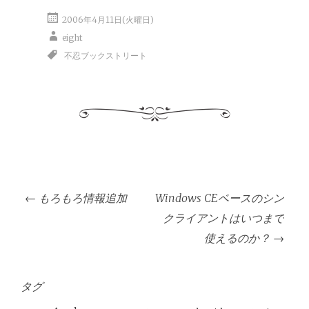
2006年4月11日(火曜日)
eight
不忍ブックストリート
投
←
もろもろ情報追加
Windows CEベースのシン
稿
クライアントはいつまで
ナ
使えるのか？
→
ビ
ゲ
ー
タグ