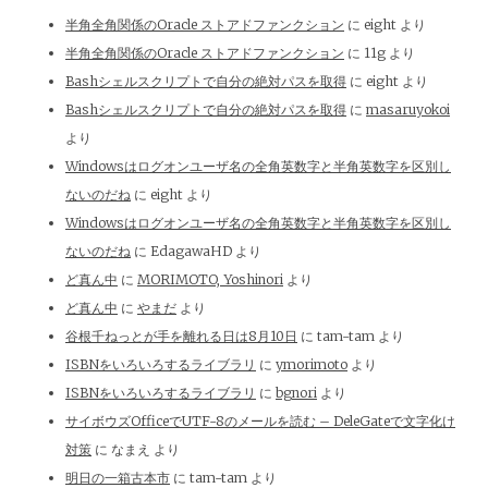
半角全角関係のOracle ストアドファンクション
に
eight
より
半角全角関係のOracle ストアドファンクション
に
11g
より
Bashシェルスクリプトで自分の絶対パスを取得
に
eight
より
Bashシェルスクリプトで自分の絶対パスを取得
に
masaruyokoi
より
Windowsはログオンユーザ名の全角英数字と半角英数字を区別し
ないのだね
に
eight
より
Windowsはログオンユーザ名の全角英数字と半角英数字を区別し
ないのだね
に
EdagawaHD
より
ど真ん中
に
MORIMOTO, Yoshinori
より
ど真ん中
に
やまだ
より
谷根千ねっとが手を離れる日は8月10日
に
tam-tam
より
ISBNをいろいろするライブラリ
に
ymorimoto
より
ISBNをいろいろするライブラリ
に
bgnori
より
サイボウズOfficeでUTF-8のメールを読む – DeleGateで文字化け
対策
に
なまえ
より
明日の一箱古本市
に
tam-tam
より