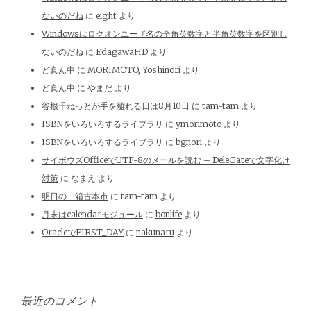
ないのだね
に
eight
より
Windowsはログオンユーザ名の全角英数字と半角英数字を区別し
ないのだね
に
EdagawaHD
より
ど真ん中
に
MORIMOTO, Yoshinori
より
ど真ん中
に
やまだ
より
谷根千ねっとが手を離れる日は8月10日
に
tam-tam
より
ISBNをいろいろするライブラリ
に
ymorimoto
より
ISBNをいろいろするライブラリ
に
bgnori
より
サイボウズOfficeでUTF-8のメールを読む – DeleGateで文字化け
対策
に
なまえ
より
明日の一箱古本市
に
tam-tam
より
月末はcalendarモジュール
に
bonlife
より
OracleでFIRST_DAY
に
nakunaru
より
最近のコメント