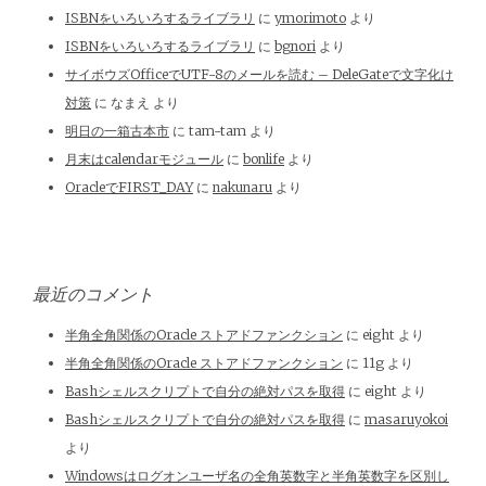
ISBNをいろいろするライブラリ
に
ymorimoto
より
ISBNをいろいろするライブラリ
に
bgnori
より
サイボウズOfficeでUTF-8のメールを読む – DeleGateで文字化け
対策
に
なまえ
より
明日の一箱古本市
に
tam-tam
より
月末はcalendarモジュール
に
bonlife
より
OracleでFIRST_DAY
に
nakunaru
より
最近のコメント
半角全角関係のOracle ストアドファンクション
に
eight
より
半角全角関係のOracle ストアドファンクション
に
11g
より
Bashシェルスクリプトで自分の絶対パスを取得
に
eight
より
Bashシェルスクリプトで自分の絶対パスを取得
に
masaruyokoi
より
Windowsはログオンユーザ名の全角英数字と半角英数字を区別し