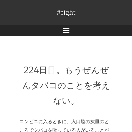
#eight
メ
ニ
ュ
ー
224日目。もうぜんぜ
んタバコのことを考え
ない。
コンビニに入るときに、入口脇の灰皿のと
ころでタバコを吸っている人がいることが