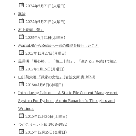
2024年5月21日(火曜日)
諷諭
2024年5月21日(火曜日)
村上春樹「螢」
2023年4月12日(水曜日)
MariaDBからRedisへ一部の機能を移行したこと
2017年11月27日(月曜日)
黒澤明 「用心棒」、「椿三十郎」、「生きる」を続けて観た
2017年5月15日(月曜日)
山川菊栄著 「武家の女性」 (岩波文庫 青 162-1)
2016年1月6日(水曜日)
Introducing Lektor — A Static File Content Management
System For Python | Armin Ronacher’s Thoughts and
Writings
2015年12月26日(土曜日)
つかこうへい正伝 1968-1982
2015年12月25日(金曜日)