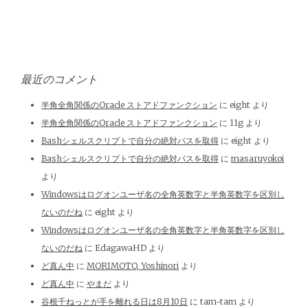
最近のコメント
半角全角関係のOracle ストアドファンクション
に
eight
より
半角全角関係のOracle ストアドファンクション
に
11g
より
Bashシェルスクリプトで自分の絶対パスを取得
に
eight
より
Bashシェルスクリプトで自分の絶対パスを取得
に
masaruyokoi
より
Windowsはログオンユーザ名の全角英数字と半角英数字を区別し
ないのだね
に
eight
より
Windowsはログオンユーザ名の全角英数字と半角英数字を区別し
ないのだね
に
EdagawaHD
より
ど真ん中
に
MORIMOTO, Yoshinori
より
ど真ん中
に
やまだ
より
谷根千ねっとが手を離れる日は8月10日
に
tam-tam
より