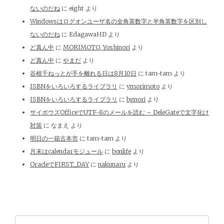
ないのだね
に
eight
より
Windowsはログオンユーザ名の全角英数字と半角英数字を区別し
ないのだね
に
EdagawaHD
より
ど真ん中
に
MORIMOTO, Yoshinori
より
ど真ん中
に
やまだ
より
谷根千ねっとが手を離れる日は8月10日
に
tam-tam
より
ISBNをいろいろするライブラリ
に
ymorimoto
より
ISBNをいろいろするライブラリ
に
bgnori
より
サイボウズOfficeでUTF-8のメールを読む – DeleGateで文字化け
対策
に
なまえ
より
明日の一箱古本市
に
tam-tam
より
月末はcalendarモジュール
に
bonlife
より
OracleでFIRST_DAY
に
nakunaru
より
検