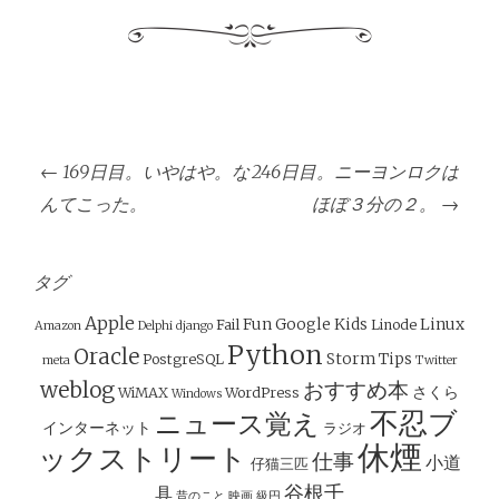
投
←
169日目。いやはや。な
246日目。ニーヨンロクは
稿
んてこった。
ほぼ３分の２。
→
ナ
ビ
ゲ
タグ
ー
Apple
Fun
Google
Kids
Linux
Fail
Linode
Amazon
Delphi
django
シ
Python
Oracle
Storm
Tips
PostgreSQL
meta
Twitter
ョ
weblog
おすすめ本
さくら
WiMAX
WordPress
Windows
ン
不忍ブ
ニュース覚え
インターネット
ラジオ
休煙
ックストリート
仕事
小道
仔猫三匹
谷根千
具
昔のこと
映画
級円