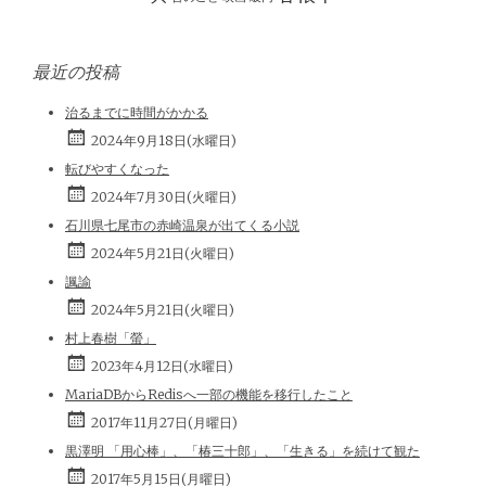
最近の投稿
治るまでに時間がかかる
2024年9月18日(水曜日)
転びやすくなった
2024年7月30日(火曜日)
石川県七尾市の赤崎温泉が出てくる小説
2024年5月21日(火曜日)
諷諭
2024年5月21日(火曜日)
村上春樹「螢」
2023年4月12日(水曜日)
MariaDBからRedisへ一部の機能を移行したこと
2017年11月27日(月曜日)
黒澤明 「用心棒」、「椿三十郎」、「生きる」を続けて観た
2017年5月15日(月曜日)