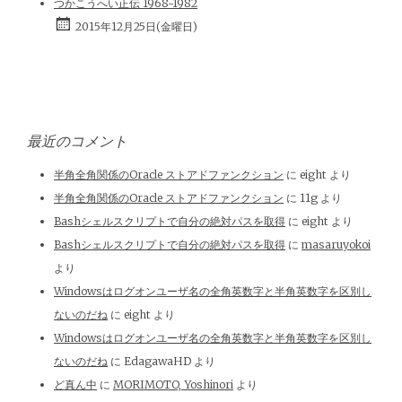
つかこうへい正伝 1968-1982
2015年12月25日(金曜日)
最近のコメント
半角全角関係のOracle ストアドファンクション
に
eight
より
半角全角関係のOracle ストアドファンクション
に
11g
より
Bashシェルスクリプトで自分の絶対パスを取得
に
eight
より
Bashシェルスクリプトで自分の絶対パスを取得
に
masaruyokoi
より
Windowsはログオンユーザ名の全角英数字と半角英数字を区別し
ないのだね
に
eight
より
Windowsはログオンユーザ名の全角英数字と半角英数字を区別し
ないのだね
に
EdagawaHD
より
ど真ん中
に
MORIMOTO, Yoshinori
より