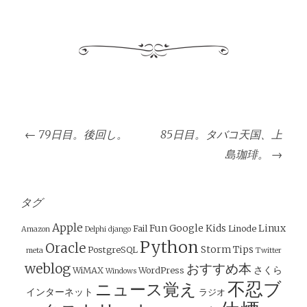
投
←
79日目。後回し。
85日目。タバコ天国、上
稿
島珈琲。
→
ナ
ビ
ゲ
タグ
ー
Apple
Fun
Google
Kids
Linux
Fail
Linode
Amazon
Delphi
django
シ
Python
Oracle
Storm
Tips
PostgreSQL
meta
Twitter
ョ
weblog
おすすめ本
さくら
WiMAX
WordPress
Windows
ン
不忍ブ
ニュース覚え
インターネット
ラジオ