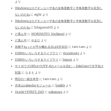
より
Windowsはログオンユーザ名の全角英数字と半角英数字を区別し
ないのだね
に
eight
より
Windowsはログオンユーザ名の全角英数字と半角英数字を区別し
ないのだね
に
EdagawaHD
より
ど真ん中
に
MORIMOTO, Yoshinori
より
ど真ん中
に
やまだ
より
谷根千ねっとが手を離れる日は8月10日
に
tam-tam
より
ISBNをいろいろするライブラリ
に
ymorimoto
より
ISBNをいろいろするライブラリ
に
bgnori
より
サイボウズOfficeでUTF-8のメールを読む – DeleGateで文字化け
対策
に
なまえ
より
明日の一箱古本市
に
tam-tam
より
月末はcalendarモジュール
に
bonlife
より
OracleでFIRST_DAY
に
nakunaru
より