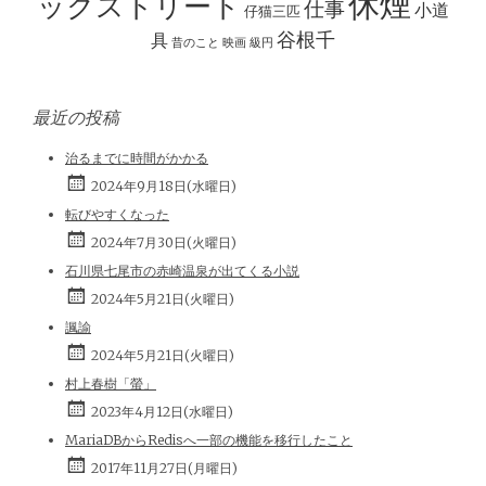
休煙
ックストリート
仕事
小道
仔猫三匹
谷根千
具
昔のこと
映画
級円
最近の投稿
治るまでに時間がかかる
2024年9月18日(水曜日)
転びやすくなった
2024年7月30日(火曜日)
石川県七尾市の赤崎温泉が出てくる小説
2024年5月21日(火曜日)
諷諭
2024年5月21日(火曜日)
村上春樹「螢」
2023年4月12日(水曜日)
MariaDBからRedisへ一部の機能を移行したこと
2017年11月27日(月曜日)