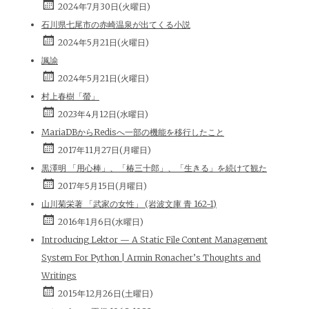
2024年7月30日(火曜日)
石川県七尾市の赤崎温泉が出てくる小説
2024年5月21日(火曜日)
諷諭
2024年5月21日(火曜日)
村上春樹「螢」
2023年4月12日(水曜日)
MariaDBからRedisへ一部の機能を移行したこと
2017年11月27日(月曜日)
黒澤明 「用心棒」、「椿三十郎」、「生きる」を続けて観た
2017年5月15日(月曜日)
山川菊栄著 「武家の女性」 (岩波文庫 青 162-1)
2016年1月6日(水曜日)
Introducing Lektor — A Static File Content Management
System For Python | Armin Ronacher’s Thoughts and
Writings
2015年12月26日(土曜日)