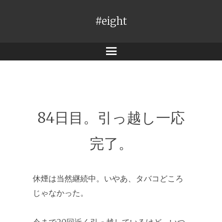
#eight
メ
ニ
ュ
ー
84日目。引っ越し一応
完了。
休煙は当然継続中。いやあ、タバコどころ
じゃなかった。