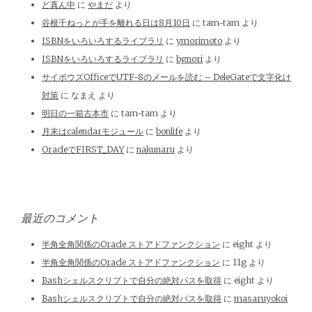
ど真ん中
に
やまだ
より
谷根千ねっとが手を離れる日は8月10日
に
tam-tam
より
ISBNをいろいろするライブラリ
に
ymorimoto
より
ISBNをいろいろするライブラリ
に
bgnori
より
サイボウズOfficeでUTF-8のメールを読む – DeleGateで文字化け
対策
に
なまえ
より
明日の一箱古本市
に
tam-tam
より
月末はcalendarモジュール
に
bonlife
より
OracleでFIRST_DAY
に
nakunaru
より
最近のコメント
半角全角関係のOracle ストアドファンクション
に
eight
より
半角全角関係のOracle ストアドファンクション
に
11g
より
Bashシェルスクリプトで自分の絶対パスを取得
に
eight
より
Bashシェルスクリプトで自分の絶対パスを取得
に
masaruyokoi