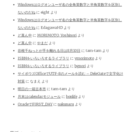
Windowsはログオンユーザ名の全角英数字と半角英数字を区別し
ないのだね
に
eight
より
Windowsはログオンユーザ名の全角英数字と半角英数字を区別し
ないのだね
に
EdagawaHD
より
ど真ん中
に
MORIMOTO, Yoshinori
より
ど真ん中
に
やまだ
より
谷根千ねっとが手を離れる日は8月10日
に
tam-tam
より
ISBNをいろいろするライブラリ
に
ymorimoto
より
ISBNをいろいろするライブラリ
に
bgnori
より
サイボウズOfficeでUTF-8のメールを読む – DeleGateで文字化け
対策
に
なまえ
より
明日の一箱古本市
に
tam-tam
より
月末はcalendarモジュール
に
bonlife
より
OracleでFIRST_DAY
に
nakunaru
より