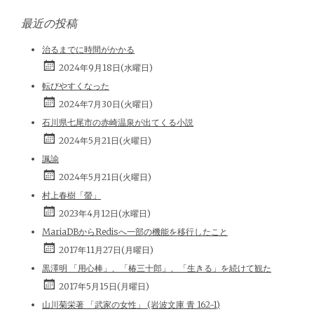
最近の投稿
治るまでに時間がかかる
2024年9月18日(水曜日)
転びやすくなった
2024年7月30日(火曜日)
石川県七尾市の赤崎温泉が出てくる小説
2024年5月21日(火曜日)
諷諭
2024年5月21日(火曜日)
村上春樹「螢」
2023年4月12日(水曜日)
MariaDBからRedisへ一部の機能を移行したこと
2017年11月27日(月曜日)
黒澤明 「用心棒」、「椿三十郎」、「生きる」を続けて観た
2017年5月15日(月曜日)
山川菊栄著 「武家の女性」 (岩波文庫 青 162-1)