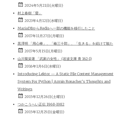
2024年5月21日(火曜日)
村上春樹「螢」
2023年4月12日(水曜日)
MariaDBからRedisへ一部の機能を移行したこと
2017年11月27日(月曜日)
黒澤明 「用心棒」、「椿三十郎」、「生きる」を続けて観た
2017年5月15日(月曜日)
山川菊栄著 「武家の女性」 (岩波文庫 青 162-1)
2016年1月6日(水曜日)
Introducing Lektor — A Static File Content Management
System For Python | Armin Ronacher’s Thoughts and
Writings
2015年12月26日(土曜日)
つかこうへい正伝 1968-1982
2015年12月25日(金曜日)