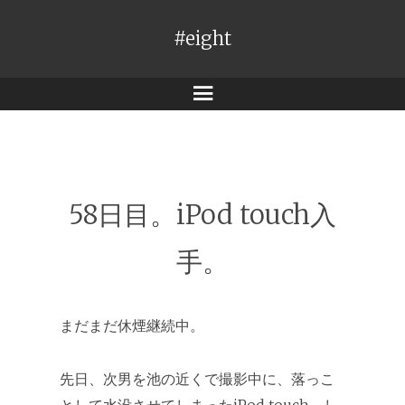
#eight
メ
ニ
ュ
ー
58日目。iPod touch入
手。
まだまだ休煙継続中。
先日、次男を池の近くで撮影中に、落っこ