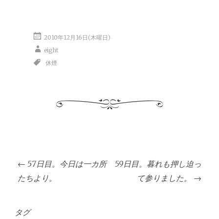
2010年12月16日(木曜日)
eight
休煙
投
←
57日目。今日は一カ所
59日目。暮れも押し迫っ
稿
たちより。
て参りました。
→
ナ
ビ
タグ