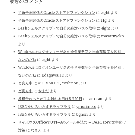
最近のコメント
半角全角関係のOracle ストアドファンクション
に
eight
より
半角全角関係のOracle ストアドファンクション
に
11g
より
Bashシェルスクリプトで自分の絶対パスを取得
に
eight
より
Bashシェルスクリプトで自分の絶対パスを取得
に
masaruyokoi
より
Windowsはログオンユーザ名の全角英数字と半角英数字を区別し
ないのだね
に
eight
より
Windowsはログオンユーザ名の全角英数字と半角英数字を区別し
ないのだね
に
EdagawaHD
より
ど真ん中
に
MORIMOTO, Yoshinori
より
ど真ん中
に
やまだ
より
谷根千ねっとが手を離れる日は8月10日
に
tam-tam
より
ISBNをいろいろするライブラリ
に
ymorimoto
より
ISBNをいろいろするライブラリ
に
bgnori
より
サイボウズOfficeでUTF-8のメールを読む – DeleGateで文字化け
対策
に
なまえ
より