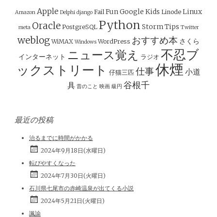
ゲ
ー
Apple
Fun
Google
Kids
Linux
Fail
Linode
Amazon
Delphi
django
シ
Python
Oracle
Storm
Tips
PostgreSQL
meta
Twitter
ョ
weblog
おすすめ本
さくら
WiMAX
WordPress
Windows
ン
不忍ブ
ニュース覚え
インターネット
ラジオ
休煙
ックストリート
仕事
小道
仔猫三匹
谷根千
具
昔のこと
映画
級円
最近の投稿
治るまでに時間がかかる
2024年9月18日(水曜日)
転びやすくなった
2024年7月30日(火曜日)
石川県七尾市の赤崎温泉が出てくる小説
2024年5月21日(火曜日)
諷諭