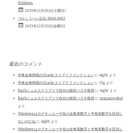
Writings
2015年12月26日(土曜日)
つかこうへい正伝 1968-1982
2015年12月25日(金曜日)
最近のコメント
半角全角関係のOracle ストアドファンクション
に
eight
より
半角全角関係のOracle ストアドファンクション
に
11g
より
Bashシェルスクリプトで自分の絶対パスを取得
に
eight
より
Bashシェルスクリプトで自分の絶対パスを取得
に
masaruyokoi
より
Windowsはログオンユーザ名の全角英数字と半角英数字を区別し
ないのだね
に
eight
より
Windowsはログオンユーザ名の全角英数字と半角英数字を区別し