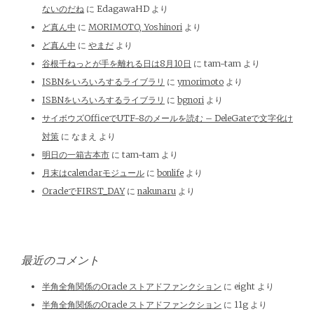
ないのだね
に
EdagawaHD
より
ど真ん中
に
MORIMOTO, Yoshinori
より
ど真ん中
に
やまだ
より
谷根千ねっとが手を離れる日は8月10日
に
tam-tam
より
ISBNをいろいろするライブラリ
に
ymorimoto
より
ISBNをいろいろするライブラリ
に
bgnori
より
サイボウズOfficeでUTF-8のメールを読む – DeleGateで文字化け
対策
に
なまえ
より
明日の一箱古本市
に
tam-tam
より
月末はcalendarモジュール
に
bonlife
より
OracleでFIRST_DAY
に
nakunaru
より
最近のコメント
半角全角関係のOracle ストアドファンクション
に
eight
より
半角全角関係のOracle ストアドファンクション
に
11g
より