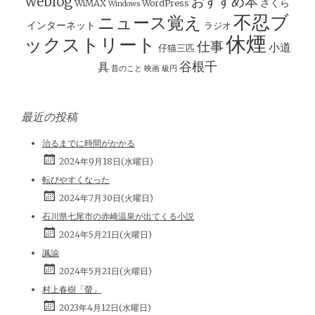
ョ
weblog
おすすめ本
さくら
WiMAX
WordPress
Windows
ン
不忍ブ
ニュース覚え
インターネット
ラジオ
休煙
ックストリート
仕事
小道
仔猫三匹
谷根千
具
昔のこと
映画
級円
最近の投稿
治るまでに時間がかかる
2024年9月18日(水曜日)
転びやすくなった
2024年7月30日(火曜日)
石川県七尾市の赤崎温泉が出てくる小説
2024年5月21日(火曜日)
諷諭
2024年5月21日(火曜日)
村上春樹「螢」
2023年4月12日(水曜日)