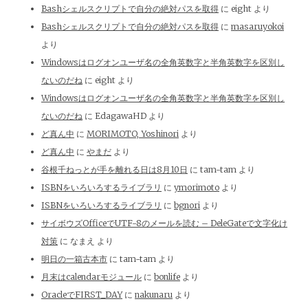
Bashシェルスクリプトで自分の絶対パスを取得
に
eight
より
Bashシェルスクリプトで自分の絶対パスを取得
に
masaruyokoi
より
Windowsはログオンユーザ名の全角英数字と半角英数字を区別し
ないのだね
に
eight
より
Windowsはログオンユーザ名の全角英数字と半角英数字を区別し
ないのだね
に
EdagawaHD
より
ど真ん中
に
MORIMOTO, Yoshinori
より
ど真ん中
に
やまだ
より
谷根千ねっとが手を離れる日は8月10日
に
tam-tam
より
ISBNをいろいろするライブラリ
に
ymorimoto
より
ISBNをいろいろするライブラリ
に
bgnori
より
サイボウズOfficeでUTF-8のメールを読む – DeleGateで文字化け
対策
に
なまえ
より
明日の一箱古本市
に
tam-tam
より
月末はcalendarモジュール
に
bonlife
より
OracleでFIRST_DAY
に
nakunaru
より