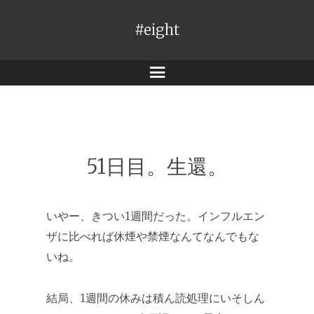
#eight
メ
ニ
ュ
ー
51日目。生還。
いやー、きつい1週間だった。インフルエン
ザに比べれば休煙や禁煙なんてなんでもな
いね。
結局、1週間の休みは積ん読処理にいそしん