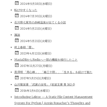
2024年9月18日(水曜日)
転びやすくなった
2024年7月30日(火曜日)
石川県七尾市の赤崎温泉が出てくる小説
2024年5月21日(火曜日)
諷諭
2024年5月21日(火曜日)
村上春樹「螢」
2023年4月12日(水曜日)
MariaDBからRedisへ一部の機能を移行したこと
2017年11月27日(月曜日)
黒澤明 「用心棒」、「椿三十郎」、「生きる」を続けて観た
2017年5月15日(月曜日)
山川菊栄著 「武家の女性」 (岩波文庫 青 162-1)
2016年1月6日(水曜日)
Introducing Lektor — A Static File Content Management
System For Python | Armin Ronacher’s Thoughts and