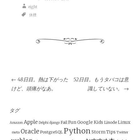
eight
休煙
投
←
48日目。熱は下がった
52日目。もうタバコは意
稿
けど、頭痛がなあ。
識していない。
→
ナ
ビ
ゲ
タグ
ー
Apple
Fun
Google
Kids
Linux
Fail
Linode
Amazon
Delphi
django
シ
Python
Oracle
Storm
Tips
PostgreSQL
meta
Twitter