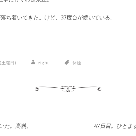
落ち着いてきた。けど、37度台が続いている。
日(土曜日)
eight
休煙
引いた。高熱。
47日目。ひとま