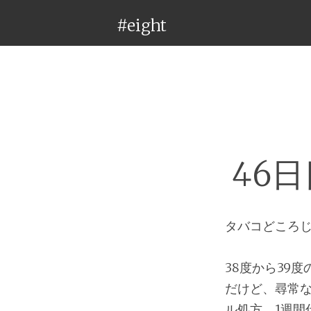
#eight
46
タバコどころ
38度から39
だけど、尋常
ル処方。1週間