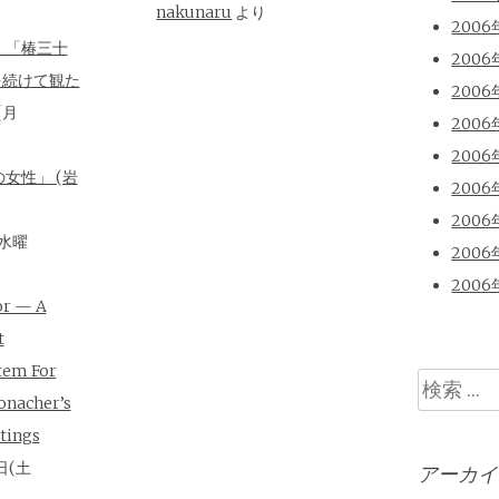
nakunaru
より
2006
、「椿三十
2006
を続けて観た
2006
(月
2006
2006
女性」 (岩
2006
2006
(水曜
2006
2006
or — A
t
tem For
検
onacher’s
索
tings
日(土
アーカイ