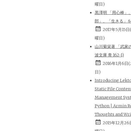
曜日)
黒澤明 「用心棒」
郎」、「生きる」
2017年5月15日
曜日)
山川菊栄著 「武家の
波文庫 青 162-1)
2016年1月6日
日)
Introducing Lekt
Static File Conten
Management Sys
Python | Armin R
Thoughts and Wri
2015年12月26