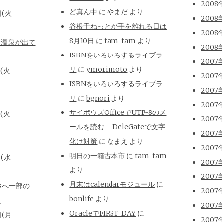
2008
ど真ん中
に
やまだ
より
日(火
2008
谷根千ねっとが手を離れる日は
2008
8月10日
に
tam-tam
より
崎温泉が出て
2008
ISBNをいろいろするライブラ
2007
リ
に
ymorimoto
より
日(火
2007
ISBNをいろいろするライブラ
2007
リ
に
bgnori
より
2007
サイボウズOfficeでUTF-8のメ
日(火
2007
ールを読む – DeleGateで文字
2007
化け対策
に
なまえ
より
2007
明日の一箱古本市
に
tam-tam
日(水
2007
より
2007
月末はcalendarモジュール
に
isへ一部の
2007
bonlife
より
と
2007
OracleでFIRST_DAY
に
日(月
2007