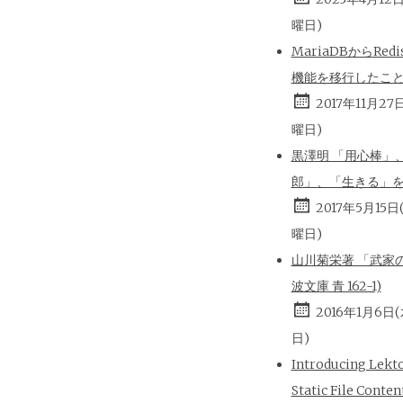
曜日)
MariaDBからRed
機能を移行したこ
2017年11月27
曜日)
黒澤明 「用心棒」
郎」、「生きる」
2017年5月15日
曜日)
山川菊栄著 「武家の
波文庫 青 162-1)
2016年1月6日
日)
Introducing Lekt
Static File Conten