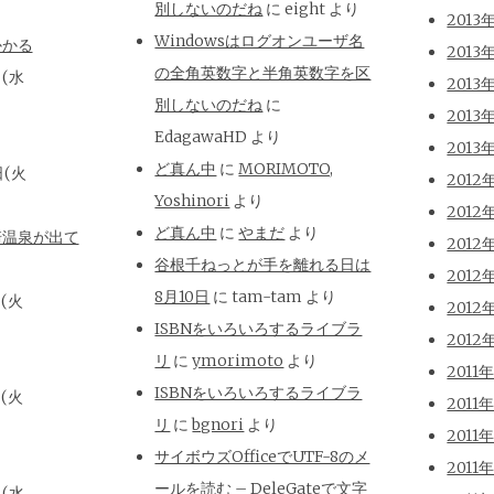
別しないのだね
に
eight
より
2013
Windowsはログオンユーザ名
かかる
2013
の全角英数字と半角英数字を区
日(水
2013
別しないのだね
に
2013
EdagawaHD
より
2013
ど真ん中
に
MORIMOTO,
日(火
2012
Yoshinori
より
2012
ど真ん中
に
やまだ
より
崎温泉が出て
2012
谷根千ねっとが手を離れる日は
2012
8月10日
に
tam-tam
より
日(火
2012
ISBNをいろいろするライブラ
2012
リ
に
ymorimoto
より
2011
ISBNをいろいろするライブラ
日(火
2011
リ
に
bgnori
より
2011
サイボウズOfficeでUTF-8のメ
2011
ールを読む – DeleGateで文字
日(水