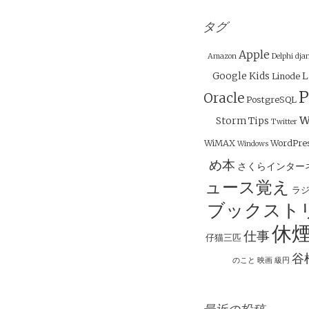
ナ
ビ
タグ
ゲ
Apple
Amazon
Delphi
dja
ー
Google
Kids
L
Linode
シ
P
Oracle
PostgreSQL
ョ
w
Storm
Tips
ン
Twitter
WiMAX
WordPre
Windows
め本
さくらインター
ュース覚え
ラ
ブックスト
休
仕事
仔猫三匹
谷
のこと
映画
級円