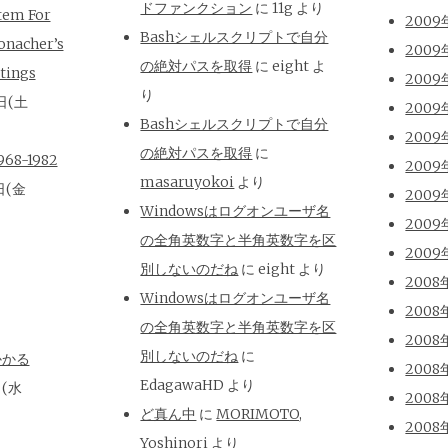
ドファンクション
に
11g
より
tem For
2009
Bashシェルスクリプトで自分
onacher’s
2009
の絶対パスを取得
に
eight
よ
tings
2009
り
日(土
2009
Bashシェルスクリプトで自分
2009
の絶対パスを取得
に
8-1982
2009
masaruyokoi
より
日(金
2009
Windowsはログオンユーザ名
2009
の全角英数字と半角英数字を区
2009
別しないのだね
に
eight
より
2008
Windowsはログオンユーザ名
2008
の全角英数字と半角英数字を区
2008
別しないのだね
に
かかる
2008
EdagawaHD
より
日(水
2008
ど真ん中
に
MORIMOTO,
2008
Yoshinori
より