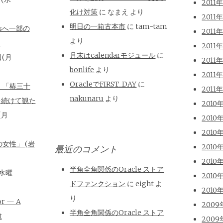
2011
化け対策
に
なまえ
より
2011
明日の一箱古本市
に
tam-tam
isへ一部の
2011
より
と
2011
月末はcalendarモジュール
に
日(月
2011
bonlife
より
2011
OracleでFIRST_DAY
に
、「椿三十
2011
nakunaru
より
を続けて観た
2010
(月
2010
2010
女性」 (岩
2010
最近のコメント
2010
半角全角関係のOracle ストア
(水曜
2010
ドファンクション
に
eight
よ
2010
り
or — A
2009
半角全角関係のOracle ストア
t
2009