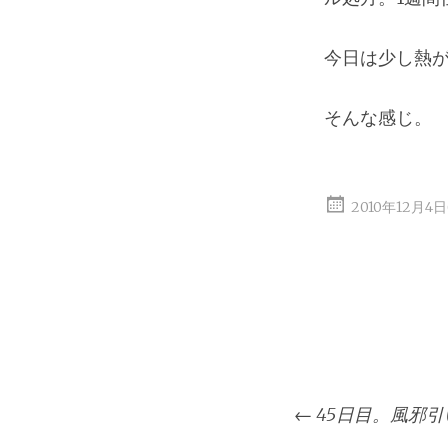
今日は少し熱が
そんな感じ。
2010年12月4
投
←
45日目。風邪
稿