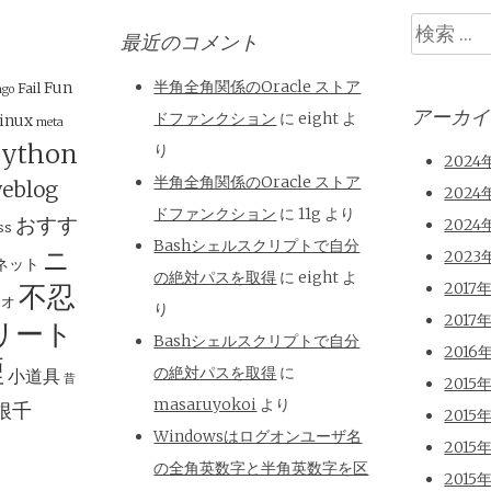
検
最近のコメント
索
半角全角関係のOracle ストア
Fun
Fail
ngo
アーカイ
ドファンクション
に
eight
よ
inux
meta
ython
り
2024
半角全角関係のOracle ストア
eblog
2024
ドファンクション
に
11g
より
おすす
2024
ss
Bashシェルスクリプトで自分
ニ
2023
ネット
の絶対パスを取得
に
eight
よ
不忍
2017
ジオ
り
2017
リート
Bashシェルスクリプトで自分
2016
煙
の絶対パスを取得
に
小道具
昔
2015
masaruyokoi
より
根千
2015
Windowsはログオンユーザ名
2015
の全角英数字と半角英数字を区
2015