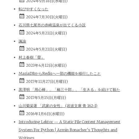
2024年9月18日(水曜日)
転びやすくなった
2024年7月30日(火曜日)
石川県七尾市の赤崎温泉が出てくる小説
2024年5月21日(火曜日)
諷諭
2024年5月21日(火曜日)
村上春樹「螢」
2023年4月12日(水曜日)
MariaDBからRedisへ一部の機能を移行したこと
2017年11月27日(月曜日)
黒澤明 「用心棒」、「椿三十郎」、「生きる」を続けて観た
2017年5月15日(月曜日)
山川菊栄著 「武家の女性」 (岩波文庫 青 162-1)
2016年1月6日(水曜日)
Introducing Lektor — A Static File Content Management
System For Python | Armin Ronacher’s Thoughts and
Writings