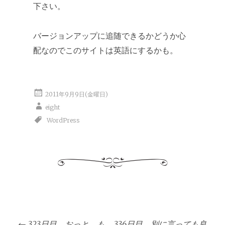
下さい。
バージョンアップに追随できるかどうか心
配なのでこのサイトは英語にするかも。
2011年9月9日(金曜日)
eight
WordPress
投
←
323日目。おっと、も
336日目。別に言っても良