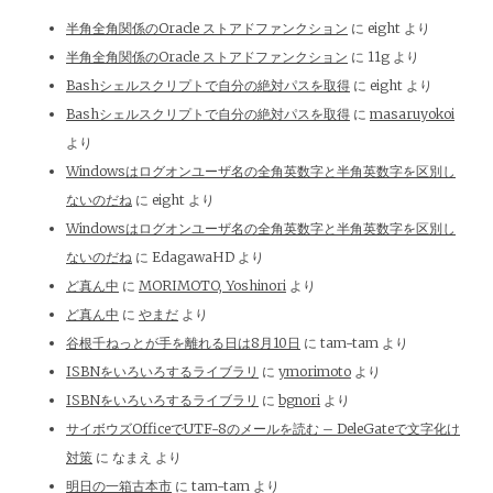
半角全角関係のOracle ストアドファンクション
に
eight
より
半角全角関係のOracle ストアドファンクション
に
11g
より
Bashシェルスクリプトで自分の絶対パスを取得
に
eight
より
Bashシェルスクリプトで自分の絶対パスを取得
に
masaruyokoi
より
Windowsはログオンユーザ名の全角英数字と半角英数字を区別し
ないのだね
に
eight
より
Windowsはログオンユーザ名の全角英数字と半角英数字を区別し
ないのだね
に
EdagawaHD
より
ど真ん中
に
MORIMOTO, Yoshinori
より
ど真ん中
に
やまだ
より
谷根千ねっとが手を離れる日は8月10日
に
tam-tam
より
ISBNをいろいろするライブラリ
に
ymorimoto
より
ISBNをいろいろするライブラリ
に
bgnori
より
サイボウズOfficeでUTF-8のメールを読む – DeleGateで文字化け
対策
に
なまえ
より
明日の一箱古本市
に
tam-tam
より