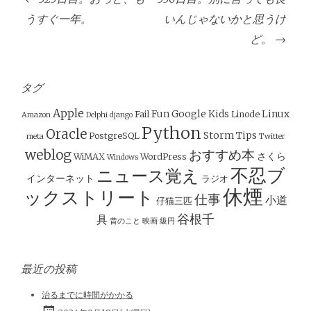
稿
うすぐ一年。
いんじゃないかと思うけ
ナ
ど。
→
ビ
ゲ
ー
タグ
シ
Apple
Fun
Google
Kids
Linux
Fail
Linode
Amazon
Delphi
django
ョ
Python
Oracle
Storm
Tips
PostgreSQL
meta
Twitter
ン
weblog
おすすめ本
さくら
WiMAX
WordPress
Windows
不忍ブ
ニュース覚え
インターネット
ラジオ
休煙
ックストリート
仕事
小道
仔猫三匹
谷根千
具
昔のこと
映画
級円
最近の投稿
治るまでに時間がかかる