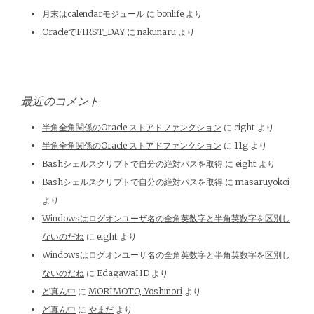
月末はcalendarモジュール
に
bonlife
より
OracleでFIRST_DAY
に
nakunaru
より
最近のコメント
半角全角関係のOracle ストアドファンクション
に
eight
より
半角全角関係のOracle ストアドファンクション
に
11g
より
Bashシェルスクリプトで自分の絶対パスを取得
に
eight
より
Bashシェルスクリプトで自分の絶対パスを取得
に
masaruyokoi
より
Windowsはログオンユーザ名の全角英数字と半角英数字を区別し
ないのだね
に
eight
より
Windowsはログオンユーザ名の全角英数字と半角英数字を区別し
ないのだね
に
EdagawaHD
より
ど真ん中
に
MORIMOTO, Yoshinori
より
ど真ん中
に
やまだ
より