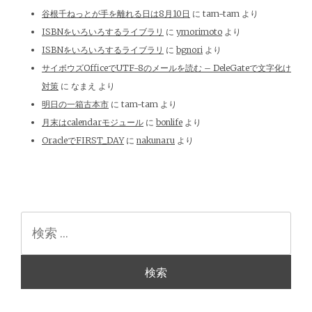
谷根千ねっとが手を離れる日は8月10日
に
tam-tam
より
ISBNをいろいろするライブラリ
に
ymorimoto
より
ISBNをいろいろするライブラリ
に
bgnori
より
サイボウズOfficeでUTF-8のメールを読む – DeleGateで文字化け
対策
に
なまえ
より
明日の一箱古本市
に
tam-tam
より
月末はcalendarモジュール
に
bonlife
より
OracleでFIRST_DAY
に
nakunaru
より
検
索