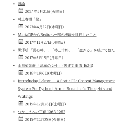
諷諭
2024年5月21日(火曜日)
村上春樹「螢」
2023年4月12日(水曜日)
MariaDBからRedisへ一部の機能を移行したこと
2017年11月27日(月曜日)
黒澤明 「用心棒」、「椿三十郎」、「生きる」を続けて観た
2017年5月15日(月曜日)
山川菊栄著 「武家の女性」 (岩波文庫 青 162-1)
2016年1月6日(水曜日)
Introducing Lektor — A Static File Content Management
System For Python | Armin Ronacher’s Thoughts and
Writings
2015年12月26日(土曜日)
つかこうへい正伝 1968-1982
2015年12月25日(金曜日)