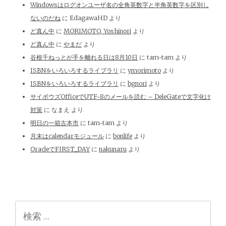
Windowsはログオンユーザ名の全角英数字と半角英数字を区別し
ないのだね
に
EdagawaHD
より
ど真ん中
に
MORIMOTO, Yoshinori
より
ど真ん中
に
やまだ
より
谷根千ねっとが手を離れる日は8月10日
に
tam-tam
より
ISBNをいろいろするライブラリ
に
ymorimoto
より
ISBNをいろいろするライブラリ
に
bgnori
より
サイボウズOfficeでUTF-8のメールを読む – DeleGateで文字化け
対策
に
なまえ
より
明日の一箱古本市
に
tam-tam
より
月末はcalendarモジュール
に
bonlife
より
OracleでFIRST_DAY
に
nakunaru
より
検
索