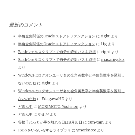
最近のコメント
半角全角関係のOracle ストアドファンクション
に
eight
より
半角全角関係のOracle ストアドファンクション
に
11g
より
Bashシェルスクリプトで自分の絶対パスを取得
に
eight
より
Bashシェルスクリプトで自分の絶対パスを取得
に
masaruyokoi
より
Windowsはログオンユーザ名の全角英数字と半角英数字を区別し
ないのだね
に
eight
より
Windowsはログオンユーザ名の全角英数字と半角英数字を区別し
ないのだね
に
EdagawaHD
より
ど真ん中
に
MORIMOTO, Yoshinori
より
ど真ん中
に
やまだ
より
谷根千ねっとが手を離れる日は8月10日
に
tam-tam
より
ISBNをいろいろするライブラリ
に
ymorimoto
より