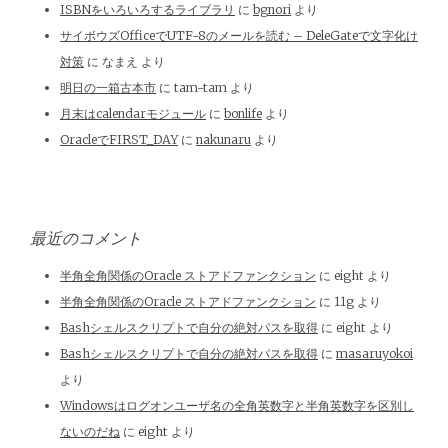
ISBNをいろいろするライブラリ
に
bgnori
より
サイボウズOfficeでUTF-8のメールを読む – DeleGateで文字化け
対策
に
なまえ
より
明日の一箱古本市
に
tam-tam
より
月末はcalendarモジュール
に
bonlife
より
OracleでFIRST_DAY
に
nakunaru
より
最近のコメント
半角全角関係のOracle ストアドファンクション
に
eight
より
半角全角関係のOracle ストアドファンクション
に
11g
より
Bashシェルスクリプトで自分の絶対パスを取得
に
eight
より
Bashシェルスクリプトで自分の絶対パスを取得
に
masaruyokoi
より
Windowsはログオンユーザ名の全角英数字と半角英数字を区別し
ないのだね
に
eight
より