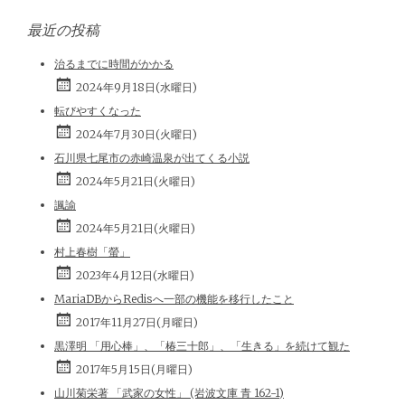
最近の投稿
治るまでに時間がかかる
2024年9月18日(水曜日)
転びやすくなった
2024年7月30日(火曜日)
石川県七尾市の赤崎温泉が出てくる小説
2024年5月21日(火曜日)
諷諭
2024年5月21日(火曜日)
村上春樹「螢」
2023年4月12日(水曜日)
MariaDBからRedisへ一部の機能を移行したこと
2017年11月27日(月曜日)
黒澤明 「用心棒」、「椿三十郎」、「生きる」を続けて観た
2017年5月15日(月曜日)
山川菊栄著 「武家の女性」 (岩波文庫 青 162-1)