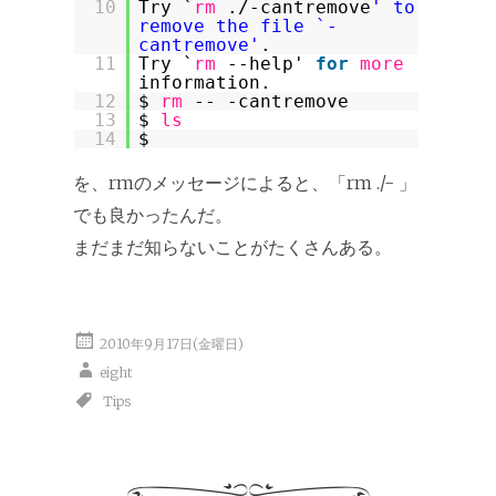
10
Try `
rm
./-cantremove
' to
remove the file `-
cantremove'
.
11
Try `
rm
--help'
for
more
information.
12
$
rm
-- -cantremove
13
$
ls
14
$
を、rmのメッセージによると、「rm ./- 」
でも良かったんだ。
まだまだ知らないことがたくさんある。
2010年9月17日(金曜日)
eight
Tips