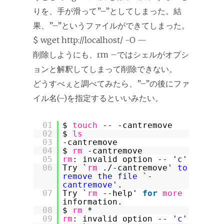
りを、手が滑って”–”としてしまった。結
果、”–”というファイルができてしまった。
$ wget http://localhost/ -O —
削除しようにも、rm –ではシェルがオプシ
ョンと解釈してしまって削除できない。
どうすべぇと調べてみたら、”–”の後にファ
イル名(–)を指定するといいみたい。
01
$
touch
-- -cantremove
02
$
ls
03
-cantremove
04
$
rm
-cantremove
05
rm
: invalid option --
'c'
06
Try `
rm
./-cantremove
' to
remove the file `-
cantremove'
.
07
Try `
rm
--help'
for
more
information.
08
$
rm
*
09
rm
: invalid option --
'c'