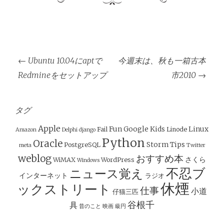
投
←
Ubuntu 10.04にaptで
今週末は、秋も一箱古本
稿
Redmineをセットアップ
市2010
→
ナ
ビ
ゲ
タグ
ー
Apple
Fun
Google
Kids
Linux
Fail
Linode
Amazon
Delphi
django
シ
Python
Oracle
Storm
Tips
PostgreSQL
meta
Twitter
ョ
weblog
おすすめ本
さくら
WiMAX
WordPress
Windows
ン
不忍ブ
ニュース覚え
インターネット
ラジオ
休煙
ックストリート
仕事
小道
仔猫三匹
谷根千
具
昔のこと
映画
級円