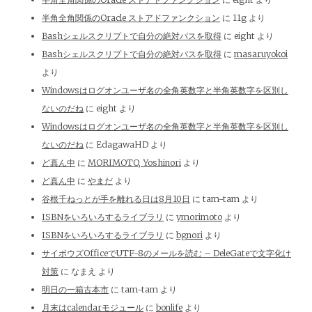
半角全角関係のOracle ストアドファンクション
に
11g
より
Bashシェルスクリプトで自分の絶対パスを取得
に
eight
より
Bashシェルスクリプトで自分の絶対パスを取得
に
masaruyokoi
より
Windowsはログオンユーザ名の全角英数字と半角英数字を区別し
ないのだね
に
eight
より
Windowsはログオンユーザ名の全角英数字と半角英数字を区別し
ないのだね
に
EdagawaHD
より
ど真ん中
に
MORIMOTO, Yoshinori
より
ど真ん中
に
やまだ
より
谷根千ねっとが手を離れる日は8月10日
に
tam-tam
より
ISBNをいろいろするライブラリ
に
ymorimoto
より
ISBNをいろいろするライブラリ
に
bgnori
より
サイボウズOfficeでUTF-8のメールを読む – DeleGateで文字化け
対策
に
なまえ
より
明日の一箱古本市
に
tam-tam
より
月末はcalendarモジュール
に
bonlife
より