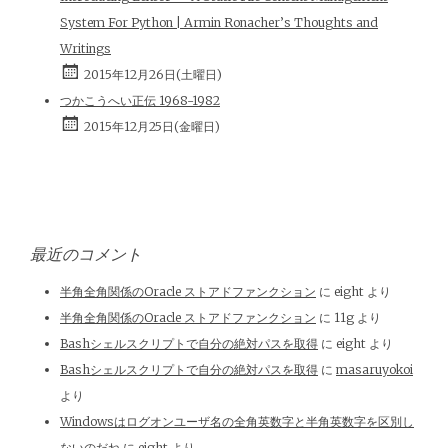
System For Python | Armin Ronacher’s Thoughts and
Writings
2015年12月26日(土曜日)
つかこうへい正伝 1968-1982
2015年12月25日(金曜日)
最近のコメント
半角全角関係のOracle ストアドファンクション
に
eight
より
半角全角関係のOracle ストアドファンクション
に
11g
より
Bashシェルスクリプトで自分の絶対パスを取得
に
eight
より
Bashシェルスクリプトで自分の絶対パスを取得
に
masaruyokoi
より
Windowsはログオンユーザ名の全角英数字と半角英数字を区別し
ないのだね
に
eight
より