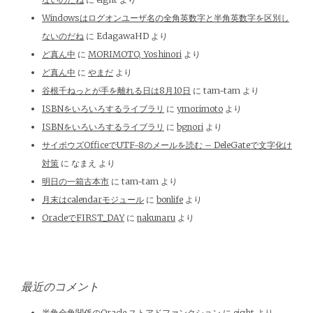
Windowsはログオンユーザ名の全角英数字と半角英数字を区別し
ないのだね
に
EdagawaHD
より
ど真ん中
に
MORIMOTO, Yoshinori
より
ど真ん中
に
やまだ
より
谷根千ねっとが手を離れる日は8月10日
に
tam-tam
より
ISBNをいろいろするライブラリ
に
ymorimoto
より
ISBNをいろいろするライブラリ
に
bgnori
より
サイボウズOfficeでUTF-8のメールを読む – DeleGateで文字化け
対策
に
なまえ
より
明日の一箱古本市
に
tam-tam
より
月末はcalendarモジュール
に
bonlife
より
OracleでFIRST_DAY
に
nakunaru
より
最近のコメント
半角全角関係のOracle ストアドファンクション
に
eight
より