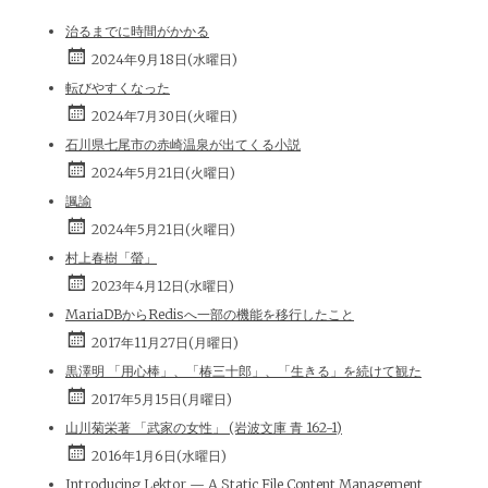
治るまでに時間がかかる
2024年9月18日(水曜日)
転びやすくなった
2024年7月30日(火曜日)
石川県七尾市の赤崎温泉が出てくる小説
2024年5月21日(火曜日)
諷諭
2024年5月21日(火曜日)
村上春樹「螢」
2023年4月12日(水曜日)
MariaDBからRedisへ一部の機能を移行したこと
2017年11月27日(月曜日)
黒澤明 「用心棒」、「椿三十郎」、「生きる」を続けて観た
2017年5月15日(月曜日)
山川菊栄著 「武家の女性」 (岩波文庫 青 162-1)
2016年1月6日(水曜日)
Introducing Lektor — A Static File Content Management