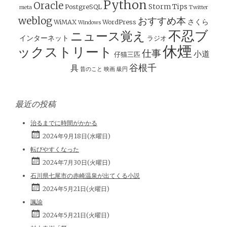
ー
Python
Oracle
Storm
Tips
PostgreSQL
meta
Twitter
シ
weblog
おすすめ本
さくら
WiMAX
WordPress
Windows
ョ
不忍ブ
ニュース覚え
インターネット
ラジオ
ン
休煙
ックストリート
仕事
小道
仔猫三匹
谷根千
具
昔のこと
映画
級円
最近の投稿
治るまでに時間がかかる
2024年9月18日(水曜日)
転びやすくなった
2024年7月30日(火曜日)
石川県七尾市の赤崎温泉が出てくる小説
2024年5月21日(火曜日)
諷諭
2024年5月21日(火曜日)