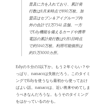
普及に力を入れており、累計発
行数は8月末時点で890万枚。加
盟店はセブン＆アイグループ内
外の合計で2万7541 店舗。一方
でEdy機能を備えるカードや携帯
電話の累計発行数は9月1日時点
で約5140万枚。利用可能個所は
約15万3000カ所。
Edyの５分の1以下か。もう２年ぐらい？や
っぱり、nanacoは失敗だろう。このタイミ
ングでEdyを使うなら最初から使っておけ
ばよい話。nanacoは、近い将来やめてしま
うべきなんだろうな。もうそのタイミング
をはかっているのかも。