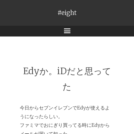
#eight
メ
ニ
ュ
ー
Edyか。iDだと思って
た
今日からセブンイレブンでEdyが使えるよ
うになったらしい。
ファミマでおにぎり買ってる時にEdyから
メールが届いて知った。