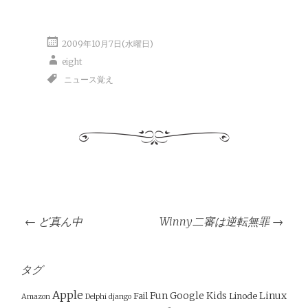
2009年10月7日(水曜日)
eight
ニュース覚え
投
←
ど真ん中
Winny二審は逆転無罪
→
稿
ナ
ビ
タグ
ゲ
Apple
Fun
Google
Kids
Linux
Fail
Linode
Amazon
Delphi
django