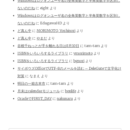
Windowsはログオンユーザ名の全角英数字と半角英数字を区別し
ないのだね
に
eight
より
Windowsはログオンユーザ名の全角英数字と半角英数字を区別し
ないのだね
に
EdagawaHD
より
ど真ん中
に
MORIMOTO, Yoshinori
より
ど真ん中
に
やまだ
より
谷根千ねっとが手を離れる日は8月10日
に
tam-tam
より
ISBNをいろいろするライブラリ
に
ymorimoto
より
ISBNをいろいろするライブラリ
に
bgnori
より
サイボウズOfficeでUTF-8のメールを読む – DeleGateで文字化け
対策
に
なまえ
より
明日の一箱古本市
に
tam-tam
より
月末はcalendarモジュール
に
bonlife
より
OracleでFIRST_DAY
に
nakunaru
より