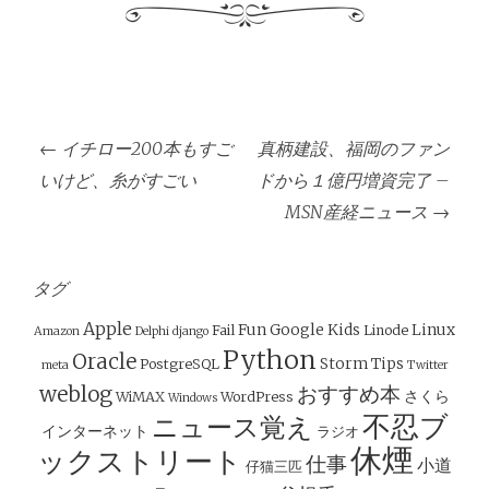
投
←
イチロー200本もすご
真柄建設、福岡のファン
稿
いけど、糸がすごい
ドから１億円増資完了 –
ナ
MSN産経ニュース
→
ビ
ゲ
ー
タグ
シ
Apple
Fun
Google
Kids
Linux
Fail
Linode
Amazon
Delphi
django
ョ
Python
Oracle
Storm
Tips
PostgreSQL
meta
Twitter
ン
weblog
おすすめ本
さくら
WiMAX
WordPress
Windows
不忍ブ
ニュース覚え
インターネット
ラジオ
休煙
ックストリート
仕事
小道
仔猫三匹