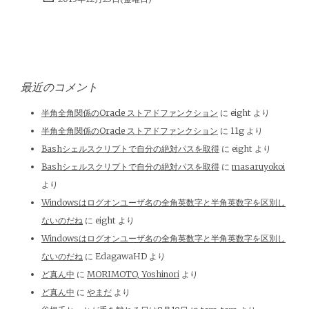
最近のコメント
半角全角関係のOracle ストアドファンクション
に
eight
より
半角全角関係のOracle ストアドファンクション
に
11g
より
Bashシェルスクリプトで自分の絶対パスを取得
に
eight
より
Bashシェルスクリプトで自分の絶対パスを取得
に
masaruyokoi
より
Windowsはログオンユーザ名の全角英数字と半角英数字を区別し
ないのだね
に
eight
より
Windowsはログオンユーザ名の全角英数字と半角英数字を区別し
ないのだね
に
EdagawaHD
より
ど真ん中
に
MORIMOTO, Yoshinori
より
ど真ん中
に
やまだ
より