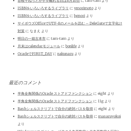
谷根千ねっとが手を離れる日は8月10日
に
tam-tam
より
ISBNをいろいろするライブラリ
に
ymorimoto
より
ISBNをいろいろするライブラリ
に
bgnori
より
サイボウズOfficeでUTF-8のメールを読む – DeleGateで文字化け
対策
に
なまえ
より
明日の一箱古本市
に
tam-tam
より
月末はcalendarモジュール
に
bonlife
より
OracleでFIRST_DAY
に
nakunaru
より
最近のコメント
半角全角関係のOracle ストアドファンクション
に
eight
より
半角全角関係のOracle ストアドファンクション
に
11g
より
Bashシェルスクリプトで自分の絶対パスを取得
に
eight
より
Bashシェルスクリプトで自分の絶対パスを取得
に
masaruyokoi
より