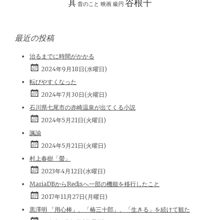
谷根千
具
昔のこと
映画
級円
最近の投稿
治るまでに時間がかかる
2024年9月18日(水曜日)
転びやすくなった
2024年7月30日(火曜日)
石川県七尾市の赤崎温泉が出てくる小説
2024年5月21日(火曜日)
諷諭
2024年5月21日(火曜日)
村上春樹「螢」
2023年4月12日(水曜日)
MariaDBからRedisへ一部の機能を移行したこと
2017年11月27日(月曜日)
黒澤明 「用心棒」、「椿三十郎」、「生きる」を続けて観た