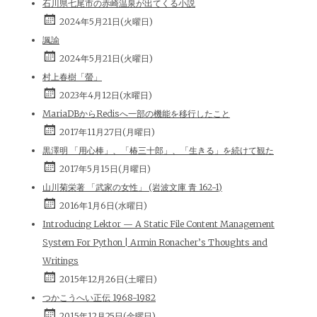
石川県七尾市の赤崎温泉が出てくる小説
2024年5月21日(火曜日)
諷諭
2024年5月21日(火曜日)
村上春樹「螢」
2023年4月12日(水曜日)
MariaDBからRedisへ一部の機能を移行したこと
2017年11月27日(月曜日)
黒澤明 「用心棒」、「椿三十郎」、「生きる」を続けて観た
2017年5月15日(月曜日)
山川菊栄著 「武家の女性」 (岩波文庫 青 162-1)
2016年1月6日(水曜日)
Introducing Lektor — A Static File Content Management
System For Python | Armin Ronacher’s Thoughts and
Writings
2015年12月26日(土曜日)
つかこうへい正伝 1968-1982
2015年12月25日(金曜日)